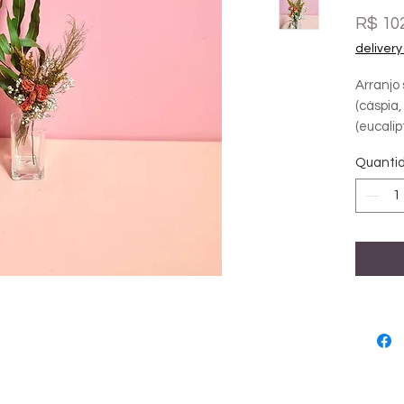
R$ 10
delivery
Arranjo 
(cáspia
(eucalip
vassouri
Quanti
Melhor 
Não pre
Ideal p
janelas 
Medidas