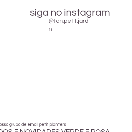
siga no instagram
@ton.petit.jardi
n
osso grupo de email petit planters
OS E NOVIDADES VERDE E ROSA