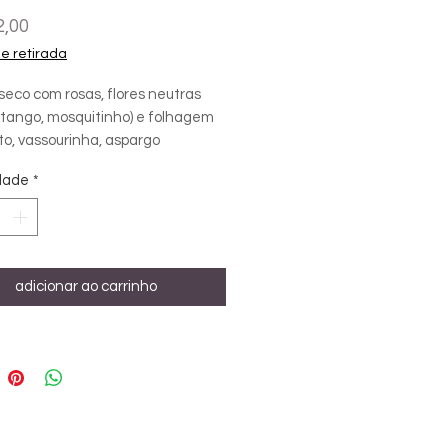
Preço
2,00
 e retirada
seco com rosas, flores neutras
, tango, mosquitinho) e folhagem
to, vassourinha, aspargo
nha, ruscus).
dade
*
opção para quem não tem tempo!
cisa de rega e iluminação natural.
ara ambientes como lavabos sem
adicionar ao carrinho
e lojas de shopping.
 aproximadas h=20cm | d=12cm