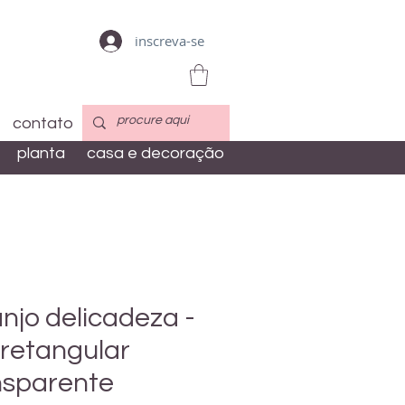
inscreva-se
contato
planta
casa e decoração
njo delicadeza -
 retangular
nsparente