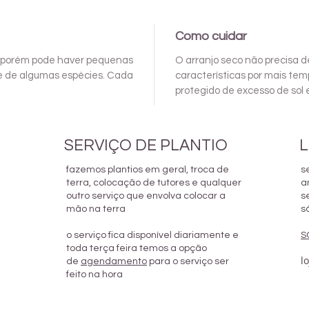
Como cuidar
to, porém pode haver pequenas
O arranjo seco não precisa d
e de algumas espécies. Cada
características por mais tem
protegido de excesso de sol
SERVIÇO DE PLANTIO
L
fazemos plantios em geral, troca de
s
terra, colocação de tutores e qualquer
a
outro serviço que envolva colocar a
s
mão na terra
s
o serviço fica disponível diariamente e
S
toda terça feira temos a opção
l
de
agendamento
para o serviço ser
feito na hora