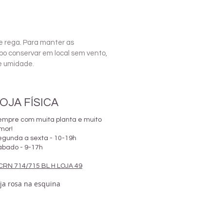
e rega. Para manter as
po conservar em local sem vento,
 e umidade.
OJA FÍSICA
empre com muita planta e muito
mor!
egunda a sexta - 10-19h
ábado - 9-17h
CRN 714/715 BL H LOJA 49
oja rosa na esquina