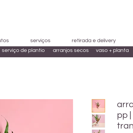
utos
serviços
retirada e delivery
serviço de plantio
arranjos secos
vaso + planta
arra
pp |
tra