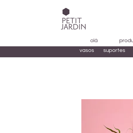
olá
prod
vasos
suportes