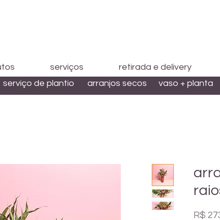
utos
serviços
retirada e delivery
serviço de plantio
arranjos secos
vaso + planta
arr
raio
R$ 27