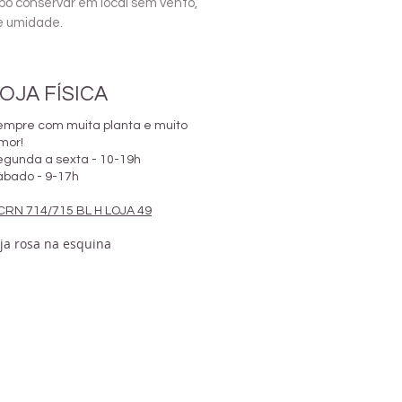
po conservar em local sem vento,
 e umidade.
OJA FÍSICA
empre com muita planta e muito
mor!
egunda a sexta - 10-19h
ábado - 9-17h
CRN 714/715 BL H LOJA 49
oja rosa na esquina