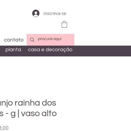
inscreva-se
contato
planta
casa e decoração
anjo rainha dos
s - g | vaso alto
Preço
3,00