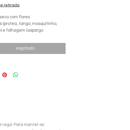
 e retirada
 seco com flores
s (protea, tango, mosquitinho,
e) e folhagem (aspargo
nha, ruscus).
esgotado
opção para quem não tem tempo!
cisa de rega e iluminação natural.
ara ambientes como lavabos sem
e lojas de shopping.
 aproximadas h=25cm | d=15cm
e rega. Para manter as