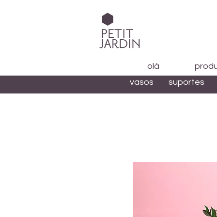
olá
prod
vasos
suportes