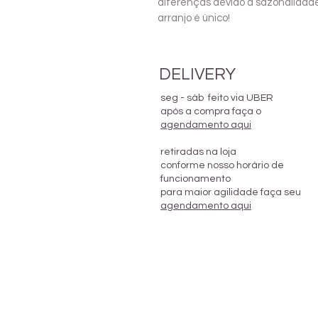
diferenças devido à sazonalidad
arranjo é único!
DELIVERY
seg - sáb feito via UBER
após a compra faça o
agendamento aqui
retiradas na loja
conforme nosso horário de
funcionamento
para maior agilidade faça seu
agendamento aqui