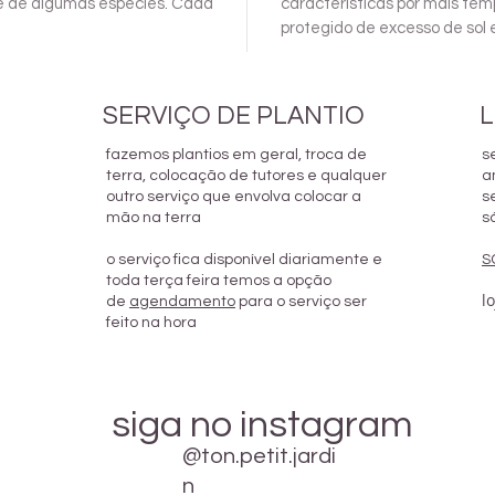
e de algumas espécies. Cada
características por mais tem
protegido de excesso de sol
SERVIÇO DE PLANTIO
L
fazemos plantios em geral, troca de
s
terra, colocação de tutores e qualquer
a
outro serviço que envolva colocar a
s
mão na terra
s
o serviço fica disponível diariamente e
S
toda terça feira temos a opção
l
de
agendamento
para o serviço ser
feito na hora
siga no instagram
@ton.petit.jardi
n