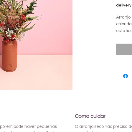
delivery
Arranjo
colorida
estatic
vassouri
Melhor 
Não pre
Ideal p
janelas 
Medidas
Como cuidar
to, porém pode haver pequenas
O arranjo seco não precisa d