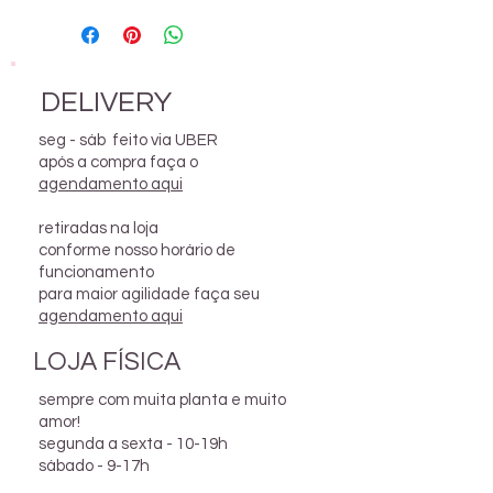
Não acompanha suporte.
são impermeabiliazados,
mas ainda assim, pode haver
Em parceria com a tatuadora
formação de manchas ao longo
Micaele Caratti, desenvolvemos
do tempo
DELIVERY
essa edição limitada com
intervenção em pintura à mão
seg - sáb feito via UBER
no nosso filtro de barro.
após a compra faça o
agendamento aqui
retiradas na loja
conforme nosso horário de
funcionamento
para maior agilidade faça seu
agendamento aqui
LOJA FÍSICA
sempre com muita planta e muito
amor!
segunda a sexta - 10-19h
sábado - 9-17h