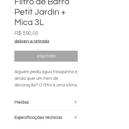
Filtro de Barro
Petit Jardin +
Mica 3L
Preço
R$ 590,00
delivery e retirada
esgotado
Alguém pediu água fresquinha e
ainda quer um item de
decoração? O filtro é uma otima
opção para quem quer tudo isso
junto mais o gostinho de barro.
Meidas
Ele é impermeabilizado tanto
por dentro quanto por fora.
diâmetro 26cm x altura 27cm
Especificações técnicas
Acompanha vela e torneirinha.
Comporta até 3 Litros de água.
Os filtros, assim como os vasos,