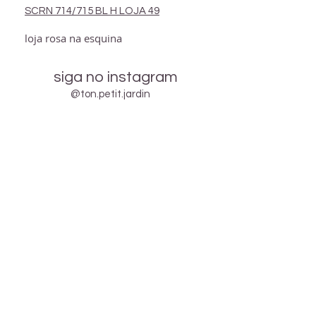
SCRN 714/715 BL H LOJA 49
loja rosa na esquina
siga no instagram
@ton.petit.jardin