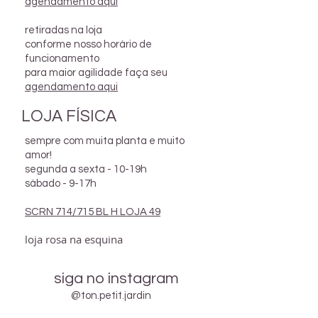
agendamento aqui
com a eliminação da praga
retiradas na loja
conforme nosso horário de
funcionamento
para maior agilidade faça seu
agendamento aqui
LOJA FÍSICA
sempre com muita planta e muito
amor!
segunda a sexta - 10-19h
sábado - 9-17h
SCRN 714/715 BL H LOJA 49
loja rosa na esquina
siga no instagram
@ton.petit.jardin