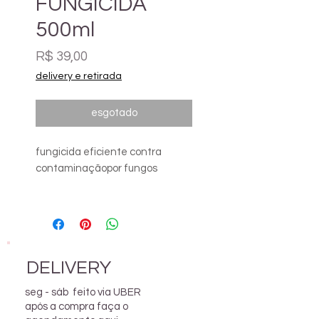
FUNGICIDA
500ml
Preço
R$ 39,00
delivery e retirada
esgotado
fungicida eficiente contra
contaminaçãopor fungos
modo de usar
borrife o produto nas áreas
afetadas
até que as manchas parem de
DELIVERY
crescer
seg - sáb feito via UBER
obs. as manchas e cicatrizes
após a compra faça o
não saem