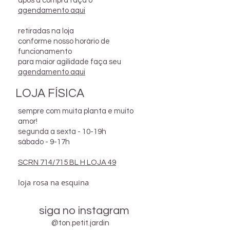
após a compra faça o
agendamento aqui
retiradas na loja
conforme nosso horário de
funcionamento
para maior agilidade faça seu
agendamento aqui
LOJA FÍSICA
sempre com muita planta e muito
amor!
segunda a sexta - 10-19h
sábado - 9-17h
SCRN 714/715 BL H LOJA 49
loja rosa na esquina
siga no instagram
@ton.petit.jardin