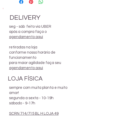
Medidas: 8cm altura x 5cm
largura
DELIVERY
foto ilustrativa. a sua planta é
seg - sáb feito via UBER
similar a da foto, podem haver
após a compra faça o
pequenas diferenças de
agendamento aqui
tamanho e coloração. cada
planta é única, viva a
retiradas na loja
diversidade!
conforme nosso horário de
funcionamento
para maior agilidade faça seu
agendamento aqui
LOJA FÍSICA
sempre com muita planta e muito
amor!
segunda a sexta - 10-19h
sábado - 9-17h
SCRN 714/715 BL H LOJA 49