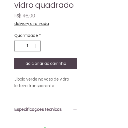
vidro quadrado
Preço
R$ 46,00
delivery e retirada
Quantidade
*
adicionar ao carrinho
Jibóia verde no vaso de vidro
leiteiro transparente.
Basta deixar em local iluminado
e trocar a água 1 vez por
Especificações técnicas
semana ou a cada 15 dias.
Capacidade: 100ml
Material: vidro