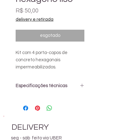
Preço
R$ 50,00
delivery e retirada
esgotado
Kit com 4 porta-copos de
concreto hexagonais
impermeabilizados.
Especificações técnicas
Os produtos do Petit Jardin são
feitos de maneira artesanal.
Eles são impermeabilizados para
maior durabilidade e facilidade
na manutenção. Para limpeza
DELIVERY
utilizar pano úmido.
seg - sáb feito via UBER