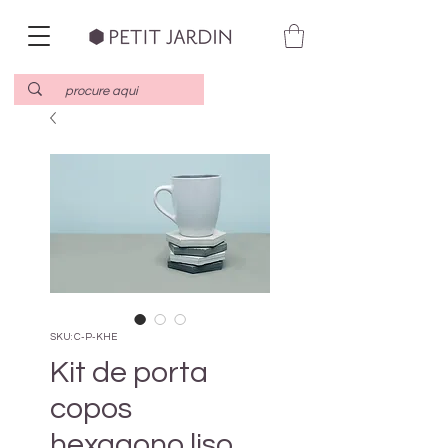
SKU: C-P-KHE
Kit de porta
copos
hexagono liso