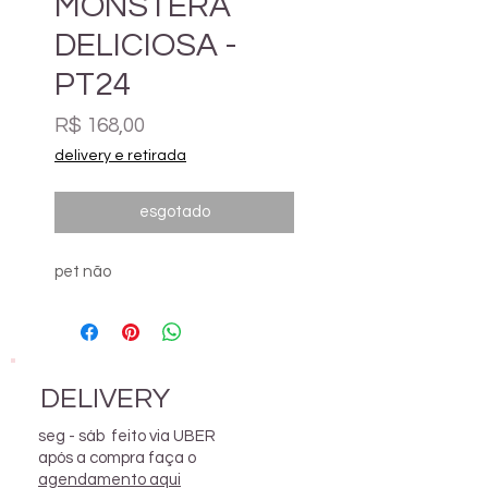
MONSTERA
DELICIOSA -
PT24
Preço
R$ 168,00
delivery e retirada
esgotado
pet não
DELIVERY
seg - sáb feito via UBER
após a compra faça o
agendamento aqui