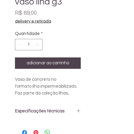
vaso ilha g3
Preço
R$ 69,00
delivery e retirada
Quantidade
*
adicionar ao carrinho
Vaso de concreto no
formato ilha impermeabilizado.
Faz parte da coleção Ilhas,
inspirada no arquiteto e
paisagista Burle Marx. Não
Especificações técnicas
acompanha a planta.
Medidas: 26x17 cm.
Os vasos de concreto do Petit