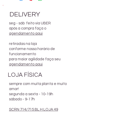
Jardin são feitos de maneira
artesanal. Nossos produtos são
impermeabilizados para maior
DELIVERY
durabilidade e facilidade na
seg - sáb feito via UBER
manutenção. Para limpeza
após a compra faça o
utilizar pano úmido. Regar
agendamento aqui
utilizando um borrifador ou
colher de sopa.
retiradas na loja
conforme nosso horário de
funcionamento
para maior agilidade faça seu
agendamento aqui
LOJA FÍSICA
sempre com muita planta e muito
amor!
segunda a sexta - 10-19h
sábado - 9-17h
SCRN 714/715 BL H LOJA 49