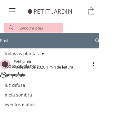
Post
todas as plantas
Petit Jardin
todas as plantas
18 de set. de 2020
1 min de leitura
Samambaia
sol pleno
luz difusa
meia sombra
eventos e afins