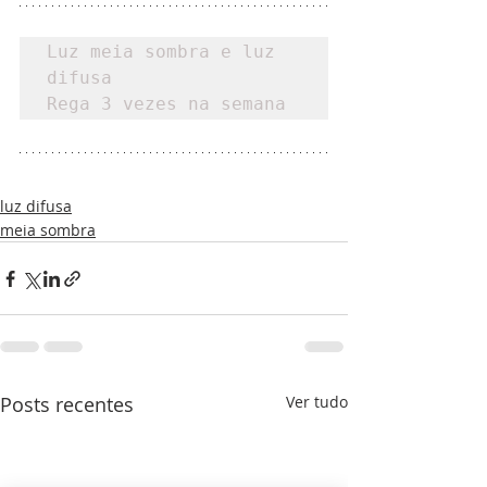
Luz meia sombra e luz 
difusa

Rega 3 vezes na semana
luz difusa
meia sombra
Posts recentes
Ver tudo