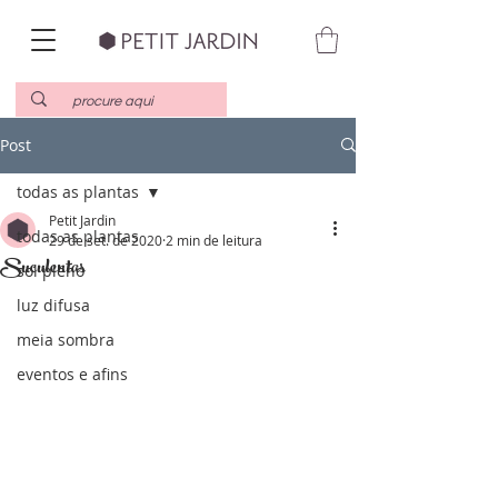
Post
todas as plantas
Petit Jardin
todas as plantas
29 de set. de 2020
2 min de leitura
Suculentas
sol pleno
luz difusa
meia sombra
eventos e afins